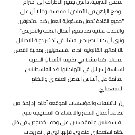
القدس الشرقية، داعين جميع الأطراف إلى احترام
الوضع الراهن في الأماكن المقدسة، وقالا أن على
"جميع القادة تحمل مسؤولية العمل ضد المتطرفين
والتحدث علانية ضد جميع أعمال العنف والتحريض"،
ونرى أن كلا التصريحين فشلا في تذكير دولة الاحتلال
بالتزاماتها القانونية اتجاه الفلسطينيين بمدنية القدس
المحتلة، كما فشلا في تكييف الأسباب الجذرية
لسياسة إسرائيل في انتهاكاتها ضد الفلسطينيين
القائمة على أساس الفصل العنصري والنظام
الاستعماري.
إن الائتلافات والمؤسسات الموقعة أدناه، إذ يُحذر من
تصاعد أعمال القمع والاعتداءات الممنهجة بحق
الفلسطينيين والمقدسيين على وجه الخصوص، في ظل
نظام استعماري عنصري، فإنها ترى في تصريحات