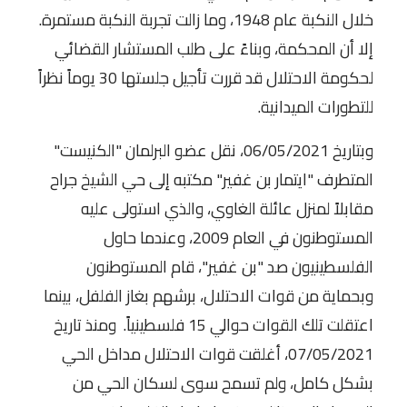
خلال النكبة عام 1948، وما زالت تجربة النكبة مستمرة.
إلا أن المحكمة، وبناءً على طلب المستشار القضائي
لحكومة الاحتلال قد قررت تأجيل جلستها 30 يوماً نظراً
للتطورات الميدانية.
وبتاريخ 06/05/2021، نقل عضو البرلمان "الكنيست"
المتطرف "ايتمار بن غفير" مكتبه إلى حي الشيخ جراح
مقابلاً لمنزل عائلة الغاوي، والذي استولى عليه
المستوطنون في العام 2009، وعندما حاول
الفلسطينيون صد "بن غفير"، قام المستوطنون
وبحماية من قوات الاحتلال، برشهم بغاز الفلفل، بينما
اعتقلت تلك القوات حوالي 15 فلسطينياً. ومنذ تاريخ
07/05/2021، أغلقت قوات الاحتلال مداخل الحي
بشكل كامل، ولم تسمح سوى لسكان الحي من