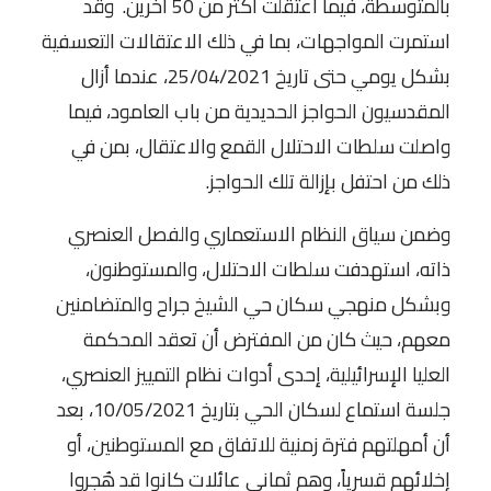
بالمتوسطة، فيما اعتقلت أكثر من 50 آخرين. وقد
استمرت المواجهات، بما في ذلك الاعتقالات التعسفية
بشكل يومي حتى تاريخ 25/04/2021، عندما أزال
المقدسيون الحواجز الحديدية من باب العامود، فيما
واصلت سلطات الاحتلال القمع والاعتقال، بمن في
ذلك من احتفل بإزالة تلك الحواجز.
وضمن سياق النظام الاستعماري والفصل العنصري
ذاته، استهدفت سلطات الاحتلال، والمستوطنون،
وبشكل منهجي سكان حي الشيخ جراح والمتضامنين
معهم، حيث كان من المفترض أن تعقد المحكمة
العليا الإسرائيلية، إحدى أدوات نظام التمييز العنصري،
جلسة استماع لسكان الحي بتاريخ 10/05/2021، بعد
أن أمهلتهم فترة زمنية للاتفاق مع المستوطنين، أو
إخلائهم قسرياً، وهم ثماني عائلات كانوا قد هُجروا