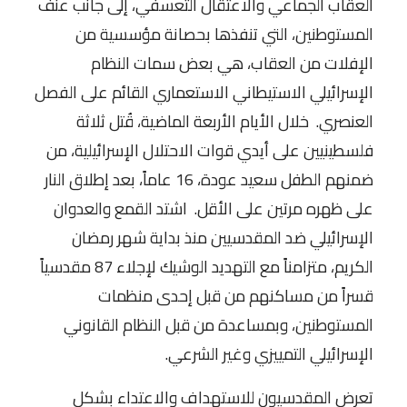
العقاب الجماعي والاعتقال التعسفي، إلى جانب عنف
المستوطنين، التي تنفذها بحصانة مؤسسية من
الإفلات من العقاب، هي بعض سمات النظام
الإسرائيلي الاستيطاني الاستعماري القائم على الفصل
العنصري. خلال الأيام الأربعة الماضية، قُتل ثلاثة
فلسطينيين على أيدي قوات الاحتلال الإسرائيلية، من
ضمنهم الطفل سعيد عودة، 16 عاماً، بعد إطلاق النار
على ظهره مرتين على الأقل. اشتد القمع والعدوان
الإسرائيلي ضد المقدسيين منذ بداية شهر رمضان
الكريم، متزامناً مع التهديد الوشيك لإجلاء 87 مقدسياً
قسراً من مساكنهم من قبل إحدى منظمات
المستوطنين، وبمساعدة من قبل النظام القانوني
الإسرائيلي التمييزي وغير الشرعي.
تعرض المقدسيون للاستهداف والاعتداء بشكل