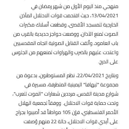
منهجي منذ اليوم الأول من شهر رمضان في
13/04/2021، حيث اقتحمت قوات الاحتلال المآذن
الخارجية للمسجد الأقصى، وقطعت أسلاك مكبرات
الصوت لمنع الآذان، ووضعت حواجز حديدية بالقرب من
باب العامود، وألقت القنابل الصوتية اتجاه المقدسيين
واعتدت عليهم بالضرب والهراوات لمنعهم من الجلوس
على الدرج.
وبتاريخ 22/04/2021، نظم المستوطنون، بدعوة من
مجموعة "ليهافا" اليمينية المتطرفة، مسيرة في
شوارع مدينة القدس، مرددين شعارات "الموت للعرب"،
وتحت حماية قوات الاحتلال. ووفقاً لجمعية الهلال
الأحمر الفلسطيني، فإن 105 مواطناً قد أصيبوا بجراح
على أيدي قوات الاحتلال، حالة 22 منهم وُصفت