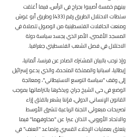
بينهم خمسة أصيبوا بجراح في الرأس، فيما أغلقت
سلطات الاحتلال الطريق رقم (433) وطريق أبو غوش
ومنعت الحافلات الفلسطينية من الوصول للصلاة في
المسجد الأقصى، الأمر الذي يجسد سياسة دولة
الاحتلال في فصل الشعب الفلسطيني جغرافيا.
وإذ نرحب بالبيان المشترك الصادر عن فرنسا، ألمانيا،
إيطاليا، اسبانيا والمملكة المتحدة، والذي يدعو إسرائيل
إلى وقف "سياسة التوسع الاستيطاني"، ومعالجة
الوضع في حي الشيخ جراح، ويذكرها بالتزاماتها بموجب
القانون الإنساني الدولي، فإننا يشعر بالقلق إزاء
تصريحات مبعوثي اللجنة الرباعية للشرق الأوسط
والاتحاد الأوروبي، اللذان عبرا عن "مخاوفهما" فيما
يتعلق بعمليات الإخلاء القسري وتصاعد "العنف" في