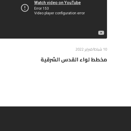
10 شباط/فبراير 2022
مخطط لواء القدس الشرقية