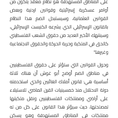
على المناطق المستهدفة هو نظام معقد يتكون من
أوامر عسكرية إسرائيلية وقوانين اردنية وبعض
القوانين العثمانية، وسيستبدل الضم هذا النظام
بالقانون الإسرائيلي الذي يشرعه الكنيست الإسرائيلي،
وسينتهك الأخير العديد من حقوق الشعب الفلسطيني
كالحق في الملكية وحرية الحركة والحقوق الاجتماعية
وغيرها."
وحول القوانين التي ستؤثر على حقوق الفلسطينيين
في مناطق الضم أوضح أبو غوش أن هناك ثلاثة
أساسية هي: قانون أملاك الغائبين والذي استخدمته
دولة الاحتلال منذ خمسينيات القرن الماضي للاستيلاء
على أراضي وممتلكات الفلسطينيين ونقل ملكيتها
لمصلحتها، حيث سيؤثر هذا القانون على كل من له
ممتلكات في المناطق المستهدفة وهو يسكن