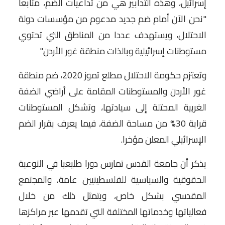
إسرائيل، وهذه التدابير هي من تداعيات الضم، متابعا
"نحن الآن أمام ضم جديد مدعوم من مؤسسات دولة
الاحتلال، ويستهدف عددا من المناطق التي تحتوي
مستوطنات إسرائيلية وبالذات منطقة غور الأردن."
وتعتزم حكومة الاحتلال مطلع تموز 2020، ضم منطقة
غور الأردن والمستوطنات المقامة على أراضي الضفة
الغربية المحتلة إلى سيادتها، وتشكل المستوطنات
قرابة 30% من مساحة الضفة، فيما يعرف بقرار الضم
الإسرائيلي المعلن مؤخرا.
يذكر أن جامعة القدس تمارس دورا طليعيا في التوعية
الحقوقية والسياسية للفلسطينيين عامة، والمجتمع
المقدسي بشكل خاص، ويتمثل ذلك من خلال
فعالياتها وخدماتها المختلفة التي تقدمها عبر مراكزها