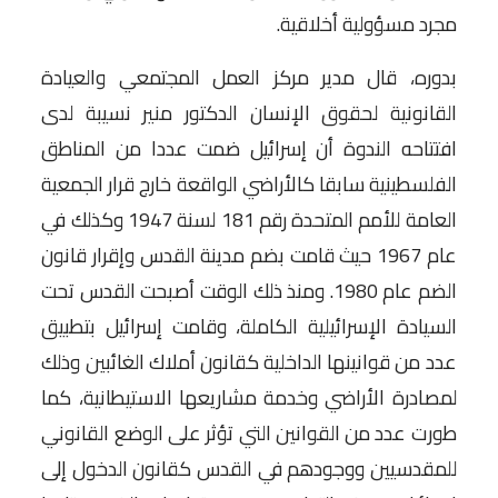
مجرد مسؤولية أخلاقية.
بدوره، قال مدير مركز العمل المجتمعي والعيادة
القانونية لحقوق الإنسان الدكتور منير نسيبة لدى
افتتاحه الندوة أن إسرائيل ضمت عددا من المناطق
الفلسطينية سابقا كالأراضي الواقعة خارج قرار الجمعية
العامة للأمم المتحدة رقم 181 لسنة 1947 وكذلك في
عام 1967 حيث قامت بضم مدينة القدس وإقرار قانون
الضم عام 1980. ومنذ ذلك الوقت أصبحت القدس تحت
السيادة الإسرائيلية الكاملة، وقامت إسرائيل بتطبيق
عدد من قوانينها الداخلية كقانون أملاك الغائبين وذلك
لمصادرة الأراضي وخدمة مشاريعها الاستيطانية، كما
طورت عدد من القوانين التي تؤثر على الوضع القانوني
للمقدسيين ووجودهم في القدس كقانون الدخول إلى