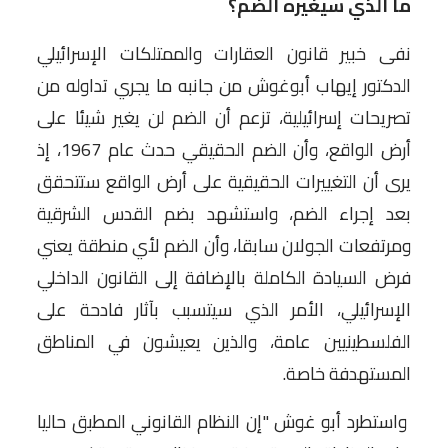
ما الذي سيغيره الضّم؟
نفى خبير قانون العقارات والممتلكات الإسرائيلي
الدكتور إيهاب أبوغوش من جانبه ما يجري تداوله من
تصريحات إسرائيلية، تزعم أن الضم لن يغير شيئا على
أرض الواقع، وأن الضم الحقيقي حدث عام 1967، إذ
يرى أن التغييرات الحقيقية على أرض الواقع ستتحقق
بعد إجراء الضم، واستشهد بضم القدس الشرقية
ومرتفعات الجولان سابقا، وأن الضم لأي منطقة يعني
فرض السيادة الكاملة بالإضافة إلى القانون الداخلي
الإسرائيلي، الأمر الذي سيتسبب بآثار فادحة على
الفلسطينيين عامة، والذين يعيشون في المناطق
المستهدفة خاصة.
واستطرد أبو غوش "إن النظام القانوني المطبق حاليا